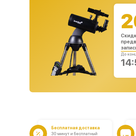
2
Скидк
предв
запис
До конц
14:
Бесплатная доставка
30 минут и бесплатный