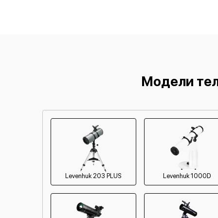
Замена окуляра
Фокусировка телескопа
Юстировка телескопа
Чистка оптики (линз, зеркал)
Модели тел
Замена оптических деталей (линзы,
призмы)
Ремонт цифровых телескопов
Levenhuk 203 PLUS
Levenhuk 1000D