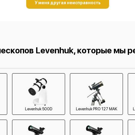
У меня другая неисправность
990 р
760 р
760 р
760 р
ескопов Levenhuk, которые мы 
990 р
2400 р
Levenhuk 500D
Levenhuk PRO 127 MAK
L