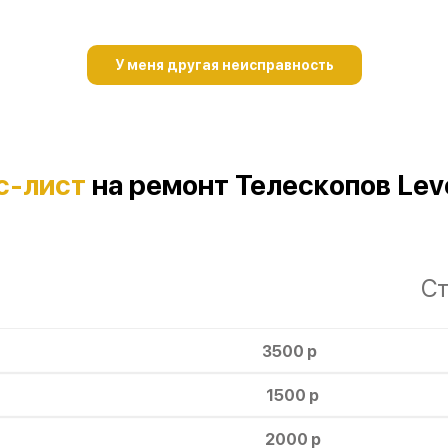
У меня другая неисправность
с-лист
на ремонт Телескопов Lev
Ст
3500 р
1500 р
2000 р